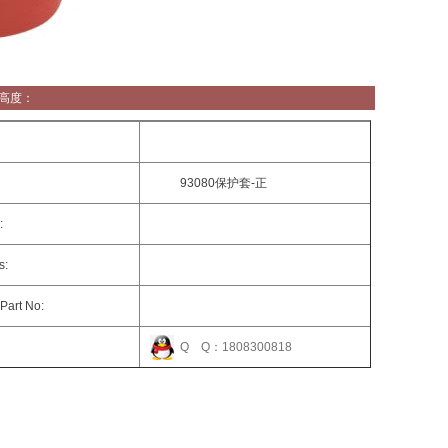
高度：
93080保护套-正
:
s:
Part No:
：
Q Q：1808300818