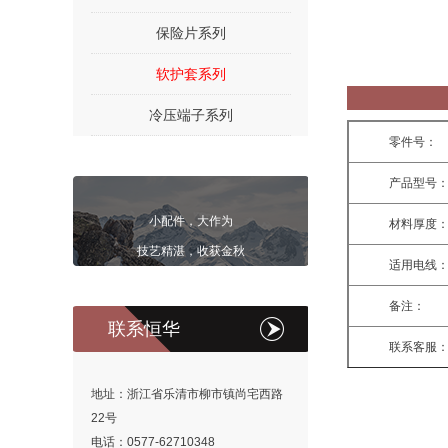
保险片系列
软护套系列
冷压端子系列
零件号：
产品型号
小配件，大作为
材料厚度
技艺精湛，收获金秋
适用电线
备注：
联系恒华
联系客服
地址：浙江省乐清市柳市镇尚宅西路
22号
电话：0577-62710348