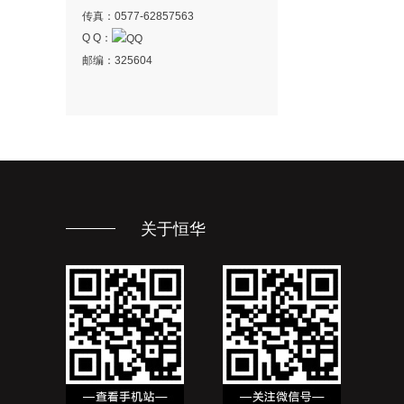
传真：0577-62857563
Q Q：
邮编：325604
关于恒华