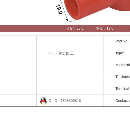
长度：33.0
宽度：19.0
Part No:
：
93080保护套-正
Type:
：
Materical
：
Thicknes
Terminal 
：
Q Q：1808300818
Contact