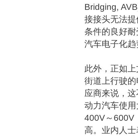
Bridging,
接接头无法提
条件的良好耐
汽车电子化趋
此外，正如上
街道上行驶的
应商来说，这
动力汽车使用
400V～6
高。业内人士