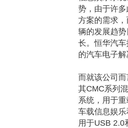
势，由于许多
方案的需求，
辆的发展趋势
长。恒华汽车
的汽车电子解
而就该公司而
其CMC系列
系统，用于重
车载信息娱乐和
用于USB 2.0